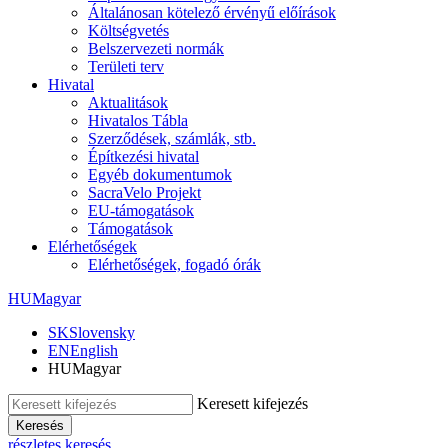
Általánosan kötelező érvényű előírások
Költségvetés
Belszervezeti normák
Területi terv
Hivatal
Aktualitások
Hivatalos Tábla
Szerződések, számlák, stb.
Építkezési hivatal
Egyéb dokumentumok
SacraVelo Projekt
EU-támogatások
Támogatások
Elérhetőségek
Elérhetőségek, fogadó órák
HU
Magyar
SK
Slovensky
EN
English
HU
Magyar
Keresett kifejezés
Keresés
részletes keresés