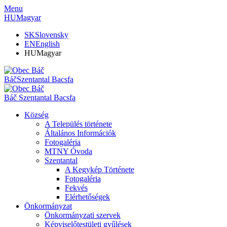
Menu
HU
Magyar
SK
Slovensky
EN
English
HU
Magyar
Báč
Szentantal Bacsfa
Báč
Szentantal Bacsfa
Község
A Település története
Általános Információk
Fotogaléria
MTNY Óvoda
Szentantal
A Kegykép Története
Fotogaléria
Fekvés
Elérhetőségek
Önkormányzat
Önkormányzati szervek
Képviselőtestületi gyűlések