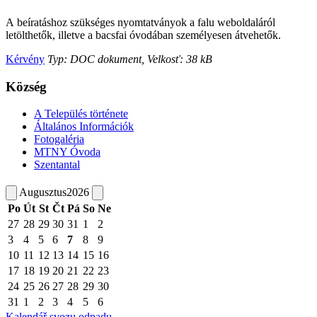
A beíratáshoz szükséges nyomtatványok a falu weboldaláról
letölthetők, illetve a bacsfai óvodában személyesen átvehetők.
Kérvény
Typ: DOC dokument, Velkosť: 38 kB
Község
A Település története
Általános Információk
Fotogaléria
MTNY Óvoda
Szentantal
Augusztus
2026
Po
Út
St
Čt
Pá
So
Ne
27
28
29
30
31
1
2
3
4
5
6
7
8
9
10
11
12
13
14
15
16
17
18
19
20
21
22
23
24
25
26
27
28
29
30
31
1
2
3
4
5
6
Kalendář svozu odpadu