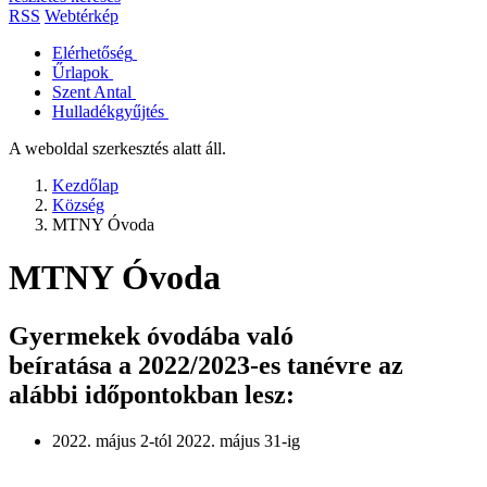
RSS
Webtérkép
Elérhetőség
Űrlapok
Szent Antal
Hulladékgyűjtés
A weboldal szerkesztés alatt áll.
Kezdőlap
Község
MTNY Óvoda
MTNY Óvoda
Gyermekek óvodába való
beíratása a 2022/2023-es tanévre az
alábbi időpontokban lesz:
2022. május 2-tól 2022. május 31-ig