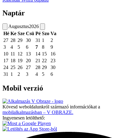
Naptár
Augusztus
2026
Hé
Ke
Sze
Csü
Pé
Szo
Va
27
28
29
30
31
1
2
3
4
5
6
7
8
9
10
11
12
13
14
15
16
17
18
19
20
21
22
23
24
25
26
27
28
29
30
31
1
2
3
4
5
6
Mobil verzió
Kövesd weboldalunkról származó információkat a
mobilalkalmazásban – V OBRAZE.
Ingyenesen letölthető: