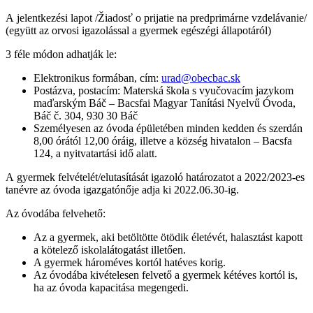
A jelentkezési lapot /Žiadosť o prijatie na predprimárne vzdelávanie/
(együtt az orvosi igazolással a gyermek egészégi állapotáról)
3 féle módon adhatják le:
Elektronikus formában, cím:
urad@obecbac.sk
Postázva, postacím: Materská škola s vyučovacím jazykom
maďarským Báč – Bacsfai Magyar Tanítási Nyelvű Óvoda,
Báč č. 304, 930 30 Báč
Személyesen az óvoda épületében minden kedden és szerdán
8,00 órától 12,00 óráig, illetve a község hivatalon – Bacsfa
124, a nyitvatartási idő alatt.
A gyermek felvételét/elutasítását igazoló határozatot a 2022/2023-es
tanévre az óvoda igazgatónője adja ki 2022.06.30-ig.
Az óvodába felvehető:
Az a gyermek, aki betöltötte ötödik életévét, halasztást kapott
a kötelező iskolalátogatást illetően.
A gyermek hároméves kortól hatéves korig.
Az óvodába kivételesen felvető a gyermek kétéves kortól is,
ha az óvoda kapacitása megengedi.