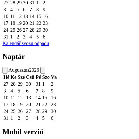
27
28
29
30
31
1
2
3
4
5
6
7
8
9
10
11
12
13
14
15
16
17
18
19
20
21
22
23
24
25
26
27
28
29
30
31
1
2
3
4
5
6
Kalendář svozu odpadu
Naptár
Augusztus
2026
Hé
Ke
Sze
Csü
Pé
Szo
Va
27
28
29
30
31
1
2
3
4
5
6
7
8
9
10
11
12
13
14
15
16
17
18
19
20
21
22
23
24
25
26
27
28
29
30
31
1
2
3
4
5
6
Mobil verzió