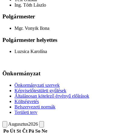
Ing. Tóth Lászlo
Polgármester
Mgr. Vonyik Ilona
Polgármester helyettes
Luzsica Karolína
Önkormányzat
Önkormányzati szervek
Képviselőtestületi gyűlések
Általánosan kötelező érvényű előírások
Költségvetés
Belszervezeti normák
Területi terv
Augusztus
2026
Po
Út
St
Čt
Pá
So
Ne