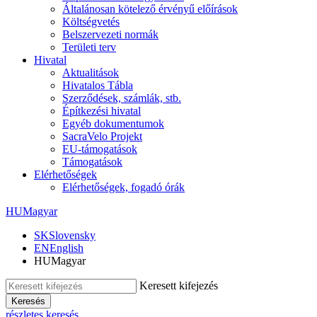
Általánosan kötelező érvényű előírások
Költségvetés
Belszervezeti normák
Területi terv
Hivatal
Aktualitások
Hivatalos Tábla
Szerződések, számlák, stb.
Építkezési hivatal
Egyéb dokumentumok
SacraVelo Projekt
EU-támogatások
Támogatások
Elérhetőségek
Elérhetőségek, fogadó órák
HU
Magyar
SK
Slovensky
EN
English
HU
Magyar
Keresett kifejezés
Keresés
részletes keresés