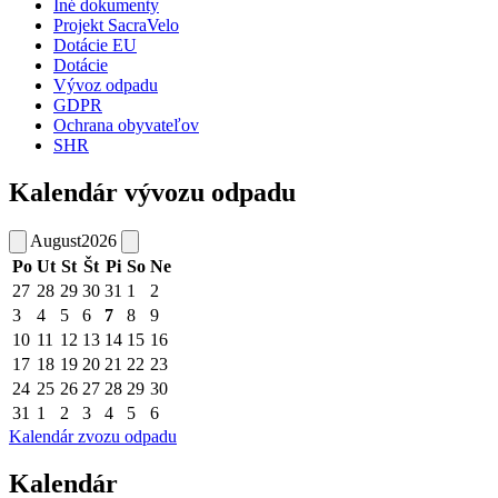
Iné dokumenty
Projekt SacraVelo
Dotácie EU
Dotácie
Vývoz odpadu
GDPR
Ochrana obyvateľov
SHR
Kalendár vývozu odpadu
August
2026
Po
Ut
St
Št
Pi
So
Ne
27
28
29
30
31
1
2
3
4
5
6
7
8
9
10
11
12
13
14
15
16
17
18
19
20
21
22
23
24
25
26
27
28
29
30
31
1
2
3
4
5
6
Kalendár zvozu odpadu
Kalendár