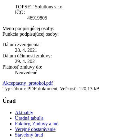
TOPSET Solutions s.r.o.
IČO:
46919805
Meno podpisujúcej osoby:
Funkcia podpisujúcej osoby:
Dátum zverejnenia:
28. 4. 2021
Dátum účinnosti zmluvy:
29. 4. 2021
Platnosť zmluvy do:
Neuvedené
Akceptacny_protokol.pdf
Typ súboru: PDF dokument, Veľkosť: 120,13 kB
Úrad
Aktuality
Úradná tabuľa
Faktúry, Zmluvy a iné
Verejné obstarávanie
Stavebný úrad