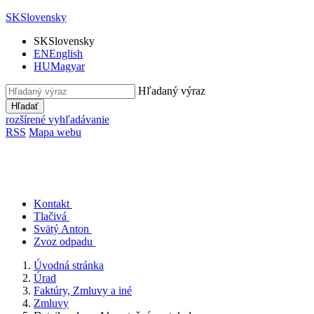
SK
Slovensky
SK
Slovensky
EN
English
HU
Magyar
Hľadaný výraz
Hľadať
rozšírené vyhľadávanie
RSS
Mapa webu
Kontakt
Tlačivá
Svätý Anton
Zvoz odpadu
Úvodná stránka
Úrad
Faktúry, Zmluvy a iné
Zmluvy