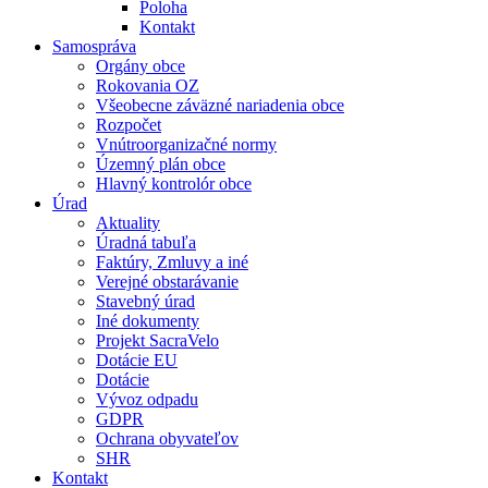
Poloha
Kontakt
Samospráva
Orgány obce
Rokovania OZ
Všeobecne záväzné nariadenia obce
Rozpočet
Vnútroorganizačné normy
Územný plán obce
Hlavný kontrolór obce
Úrad
Aktuality
Úradná tabuľa
Faktúry, Zmluvy a iné
Verejné obstarávanie
Stavebný úrad
Iné dokumenty
Projekt SacraVelo
Dotácie EU
Dotácie
Vývoz odpadu
GDPR
Ochrana obyvateľov
SHR
Kontakt