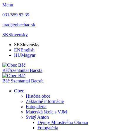
Menu
031/559 82 39
urad@obecbac.sk
SK
Slovensky
SK
Slovensky
EN
English
HU
Magyar
Báč
Szentantal Bacsfa
Báč
Szentantal Bacsfa
Obec
História obce
Základné informácie
Fotogaléria
Materská škola s VJM
Svätý Anton
Dejiny Milostivého Obrazu
Fotogaléria