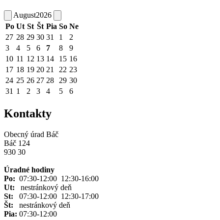
August
2026
Po
Ut
St
Št
Pia
So
Ne
27
28
29
30
31
1
2
3
4
5
6
7
8
9
10
11
12
13
14
15
16
17
18
19
20
21
22
23
24
25
26
27
28
29
30
31
1
2
3
4
5
6
Kontakty
Obecný úrad Báč
Báč 124
930 30
Úradné hodiny
Po:
07:30-12:00 12:30-16:00
Ut:
nestránkový deň
St:
07:30-12:00 12:30-17:00
Št:
nestránkový deň
Pia
:
07:30-12:00