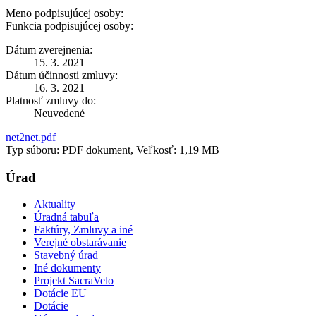
Meno podpisujúcej osoby:
Funkcia podpisujúcej osoby:
Dátum zverejnenia:
15. 3. 2021
Dátum účinnosti zmluvy:
16. 3. 2021
Platnosť zmluvy do:
Neuvedené
net2net.pdf
Typ súboru: PDF dokument, Veľkosť: 1,19 MB
Úrad
Aktuality
Úradná tabuľa
Faktúry, Zmluvy a iné
Verejné obstarávanie
Stavebný úrad
Iné dokumenty
Projekt SacraVelo
Dotácie EU
Dotácie