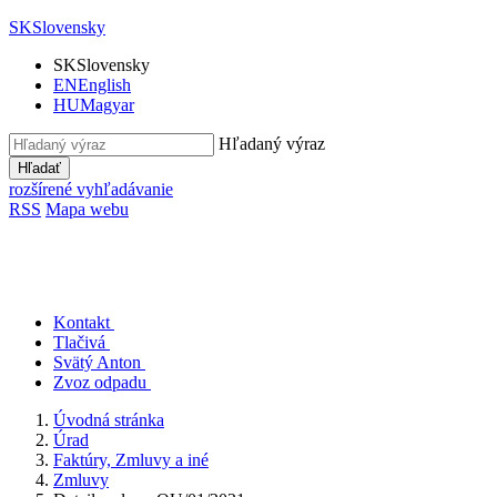
SK
Slovensky
SK
Slovensky
EN
English
HU
Magyar
Hľadaný výraz
Hľadať
rozšírené vyhľadávanie
RSS
Mapa webu
Kontakt
Tlačivá
Svätý Anton
Zvoz odpadu
Úvodná stránka
Úrad
Faktúry, Zmluvy a iné
Zmluvy