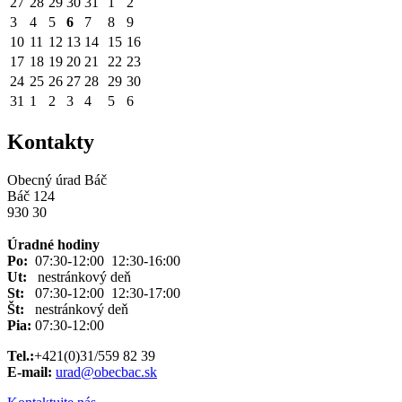
27
28
29
30
31
1
2
3
4
5
6
7
8
9
10
11
12
13
14
15
16
17
18
19
20
21
22
23
24
25
26
27
28
29
30
31
1
2
3
4
5
6
Kontakty
Obecný úrad Báč
Báč 124
930 30
Úradné hodiny
Po:
07:30-12:00 12:30-16:00
Ut:
nestránkový deň
St:
07:30-12:00 12:30-17:00
Št:
nestránkový deň
Pia
:
07:30-12:00
Tel.:
+421(0)31/559 82 39
E-mail:
urad@obecbac.sk