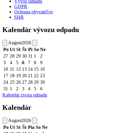
Vývoz odpadu
GDPR
Ochrana obyvateľov
SHR
Kalendár vývozu odpadu
August
2026
Po
Ut
St
Št
Pi
So
Ne
27
28
29
30
31
1
2
3
4
5
6
7
8
9
10
11
12
13
14
15
16
17
18
19
20
21
22
23
24
25
26
27
28
29
30
31
1
2
3
4
5
6
Kalendár zvozu odpadu
Kalendár
August
2026
Po
Ut
St
Št
Pia
So
Ne