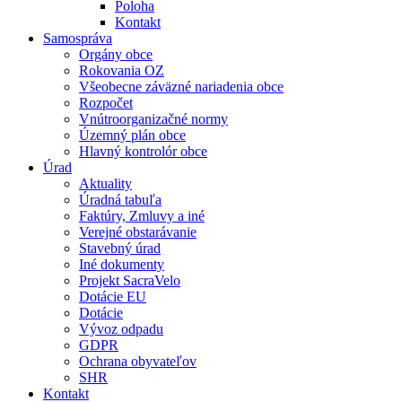
Poloha
Kontakt
Samospráva
Orgány obce
Rokovania OZ
Všeobecne záväzné nariadenia obce
Rozpočet
Vnútroorganizačné normy
Územný plán obce
Hlavný kontrolór obce
Úrad
Aktuality
Úradná tabuľa
Faktúry, Zmluvy a iné
Verejné obstarávanie
Stavebný úrad
Iné dokumenty
Projekt SacraVelo
Dotácie EU
Dotácie
Vývoz odpadu
GDPR
Ochrana obyvateľov
SHR
Kontakt