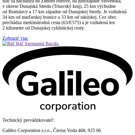
Báč sa nachádza na Žitnom ostrove, na juhozápade Slovenska,
v okrese Dunajská Streda (Trnavský kraj), 25 km východne
od Bratislavy a 17 km západne od Dunajskej Stredy. Je vzdialená
34 km od maďarskej hranice a 33 km od rakúskej. Cez obec
prechádza medzinárodná cesta (63/E575) a je vzdialená len
2 kilometre od Dunajskej cyklistickej cesty.
Zobraziť viac
Báč
Szentantal Bacsfa
Technický prevádzkovateľ:
Galileo Corporation s.r.o., Čierna Voda 468, 925 06