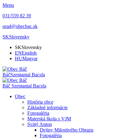
Menu
031/559 82 39
urad@obecbac.sk
SK
Slovensky
SK
Slovensky
EN
English
HU
Magyar
Báč
Szentantal Bacsfa
Báč
Szentantal Bacsfa
Obec
História obce
Základné informácie
Fotogaléria
Materská škola s VJM
Svätý Anton
Dejiny Milostivého Obrazu
Fotogaléria